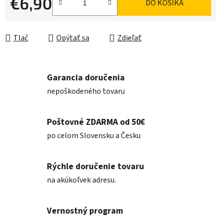
€6,90
DO KOŠÍKA
Jednotková cena:
Tlač
Opýtať sa
Zdieľať
Garancia doručenia
nepoškodeného tovaru
Poštovné ZDARMA od 50€
po celom Slovensku a Česku
Rýchle doručenie tovaru
na akúkoľvek adresu.
Vernostný program