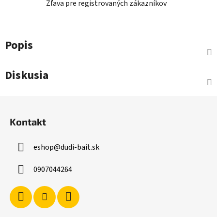
Zľava pre registrovaných zákazníkov
Popis
Diskusia
Z
á
Kontakt
p
ä
eshop
@
dudi-bait.sk
t
i
0907044264
e