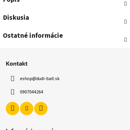
Diskusia
Ostatné informácie
Z
á
Kontakt
p
ä
eshop
@
dudi-bait.sk
t
i
0907044264
e