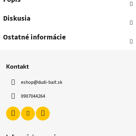
Diskusia
Ostatné informácie
Z
á
Kontakt
p
ä
eshop
@
dudi-bait.sk
t
i
0907044264
e