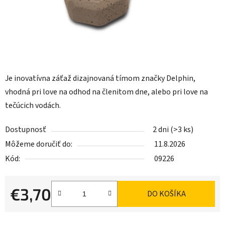
Je inovatívna záťaž dizajnovaná tímom značky Delphin,
vhodná pri love na odhod na členitom dne, alebo pri love na
tečúcich vodách.
Dostupnosť
2 dni
(>3 ks)
Môžeme doručiť do:
11.8.2026
Kód:
09226
€3,70
DO KOŠÍKA
Jednotková cena: