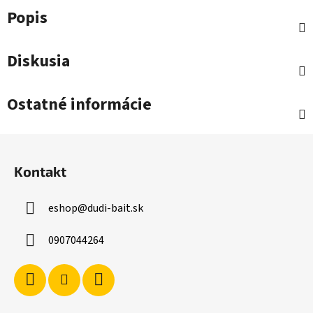
Popis
Diskusia
Ostatné informácie
Z
á
Kontakt
p
ä
eshop
@
dudi-bait.sk
t
i
0907044264
e