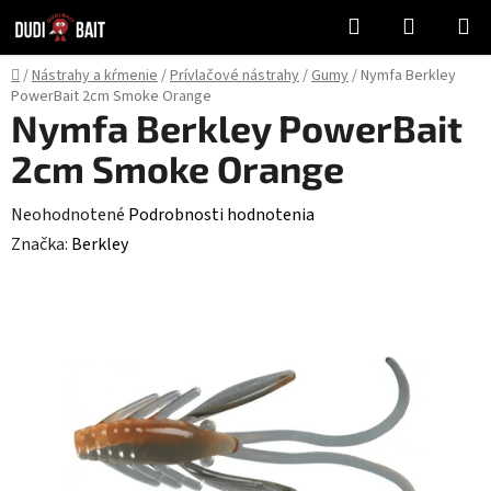
Prejsť
Hľadať
NÁKUP
na
KOŠÍK
obsah
Domov
/
Nástrahy a kŕmenie
/
Prívlačové nástrahy
/
Gumy
/
Nymfa Berkley
PowerBait 2cm Smoke Orange
Nymfa Berkley PowerBait
2cm Smoke Orange
Priemerné
Neohodnotené
Podrobnosti hodnotenia
hodnotenie
Značka:
Berkley
produktu
je
0,0
z
5
hviezdičiek.