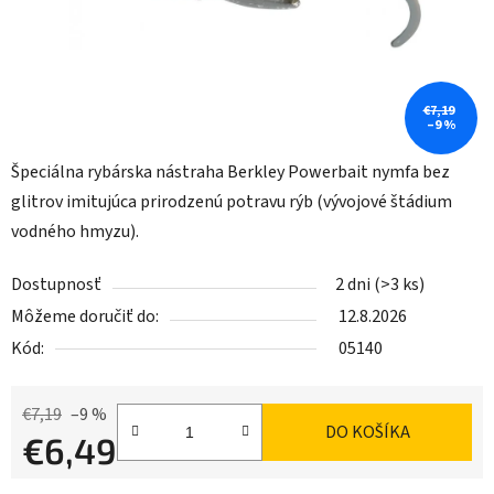
€7,19
–9 %
Špeciálna rybárska nástraha Berkley Powerbait nymfa bez
glitrov imitujúca prirodzenú potravu rýb (vývojové štádium
vodného hmyzu).
Dostupnosť
2 dni
(>3 ks)
Môžeme doručiť do:
12.8.2026
Kód:
05140
€7,19
–9 %
DO KOŠÍKA
€6,49
Jednotková cena: