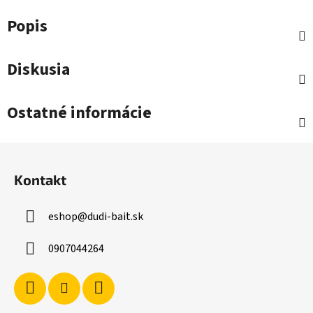
Popis
Diskusia
Ostatné informácie
Z
á
Kontakt
p
ä
eshop
@
dudi-bait.sk
t
i
0907044264
e