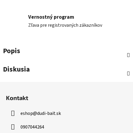
Vernostný program
Zľava pre registrovaných zákazníkov
Popis
Diskusia
Z
á
Kontakt
p
ä
eshop
@
dudi-bait.sk
t
i
0907044264
e