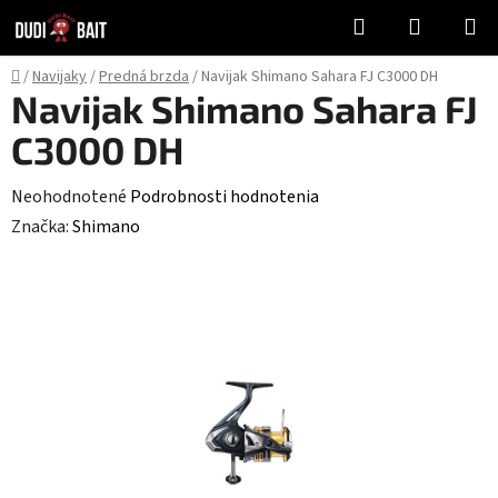
Prejsť
Hľadať
NÁKUP
na
KOŠÍK
obsah
Domov
/
Navijaky
/
Predná brzda
/
Navijak Shimano Sahara FJ C3000 DH
Navijak Shimano Sahara FJ
C3000 DH
Priemerné
Neohodnotené
Podrobnosti hodnotenia
hodnotenie
Značka:
Shimano
produktu
je
0,0
z
5
hviezdičiek.