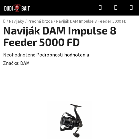
Prejsť
Hľadať
NÁKUP
na
KOŠÍK
obsah
Domov
/
Navijaky
/
Predná brzda
/
Naviják DAM Impulse 8 Feeder 5000 FD
Naviják DAM Impulse 8
Feeder 5000 FD
Priemerné
Neohodnotené
Podrobnosti hodnotenia
hodnotenie
Značka:
DAM
produktu
je
0,0
z
5
hviezdičiek.