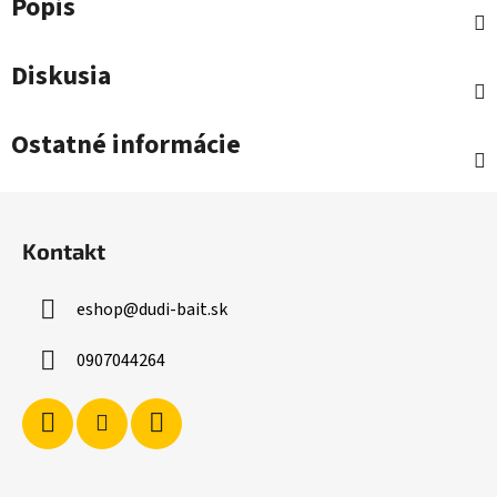
Popis
Diskusia
Ostatné informácie
Z
á
Kontakt
p
ä
eshop
@
dudi-bait.sk
t
i
0907044264
e