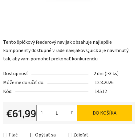
Tento špičkový feederový navijak obsahuje najlepšie
komponenty dostupné v rade navijakov Quick a je navrhnutý
tak, aby vám pomohol prekonať konkurenciu.
Dostupnosť
2 dni
(>3 ks)
Môžeme doručiť do:
12.8.2026
Kód:
14512
€61,99
DO KOŠÍKA
Jednotková cena:
Tlač
Opýtať sa
Zdieľať