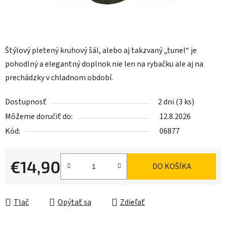
Štýlový pletený kruhový šál, alebo aj takzvaný „tunel“ je
pohodlný a elegantný doplnok nie len na rybačku ale aj na
prechádzky v chladnom období.
Dostupnosť
2 dni
(3 ks)
Môžeme doručiť do:
12.8.2026
Kód:
06877
€14,90
DO KOŠÍKA
Jednotková cena:
Tlač
Opýtať sa
Zdieľať