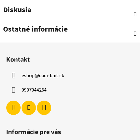
Diskusia
Ostatné informácie
Z
á
Kontakt
p
ä
eshop
@
dudi-bait.sk
t
i
0907044264
e
Informácie pre vás