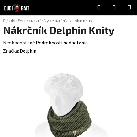
Prejsť
Hľadať
NÁKUP
na
KOŠÍK
obsah
Domov
/
Oblečenie
/
Nákrčníky
/
Nákrčník Delphin Knity
Nákrčník Delphin Knity
Priemerné
Neohodnotené
Podrobnosti hodnotenia
hodnotenie
Značka:
Delphin
produktu
je
0,0
z
5
hviezdičiek.