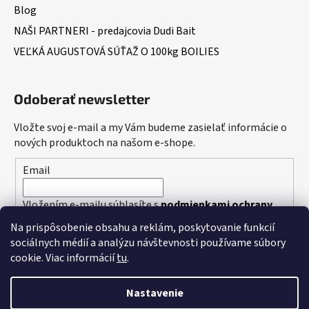
Blog
NAŠI PARTNERI - predajcovia Dudi Bait
VEĽKÁ AUGUSTOVÁ SÚŤAŽ O 100kg BOILIES
Odoberať newsletter
Vložte svoj e-mail a my Vám budeme zasielať informácie o
nových produktoch na našom e-shope.
Email
Vložením e-mailu súhlasíte s
podmienkami ochrany
osobných údajov
Na prispôsobenie obsahu a reklám, poskytovanie funkcií
sociálnych médií a analýzu návštevnosti používame súbory
PRIHLÁSIŤ SA
cookie. Viac informácií
tu
.
Nastavenie