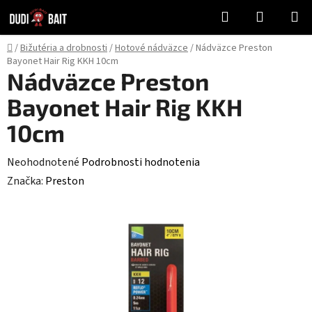
Prejsť
Hľadať
NÁKUP
na
KOŠÍK
obsah
Domov
/
Bižutéria a drobnosti
/
Hotové nádväzce
/
Nádväzce Preston
Bayonet Hair Rig KKH 10cm
Nádväzce Preston
Bayonet Hair Rig KKH
10cm
Priemerné
Neohodnotené
Podrobnosti hodnotenia
hodnotenie
Značka:
Preston
produktu
je
0,0
z
5
hviezdičiek.