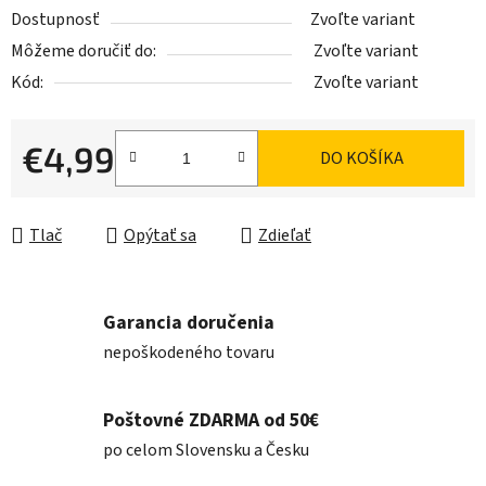
Dostupnosť
Zvoľte variant
Môžeme doručiť do:
Zvoľte variant
Kód:
Zvoľte variant
€4,99
DO KOŠÍKA
Jednotková cena:
Tlač
Opýtať sa
Zdieľať
Garancia doručenia
nepoškodeného tovaru
Poštovné ZDARMA od 50€
po celom Slovensku a Česku