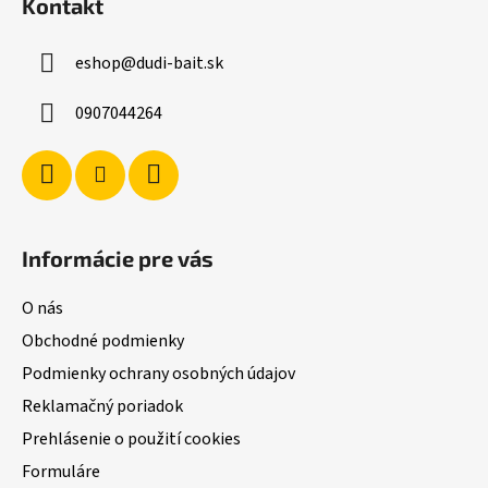
Kontakt
p
ä
eshop
@
dudi-bait.sk
t
i
0907044264
e
Informácie pre vás
O nás
Obchodné podmienky
Podmienky ochrany osobných údajov
Reklamačný poriadok
Prehlásenie o použití cookies
Formuláre