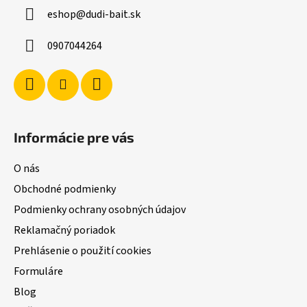
ä
eshop
@
dudi-bait.sk
t
i
0907044264
e
Informácie pre vás
O nás
Obchodné podmienky
Podmienky ochrany osobných údajov
Reklamačný poriadok
Prehlásenie o použití cookies
Formuláre
Blog