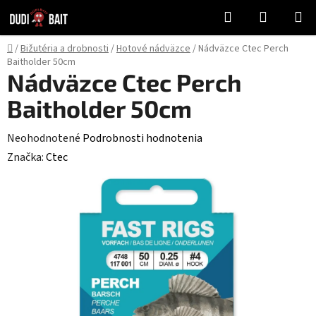
Prejsť
Hľadať
NÁKUP
na
KOŠÍK
obsah
Domov
/
Bižutéria a drobnosti
/
Hotové nádväzce
/
Nádväzce Ctec Perch
Baitholder 50cm
Nádväzce Ctec Perch
Baitholder 50cm
Priemerné
Neohodnotené
Podrobnosti hodnotenia
hodnotenie
Značka:
Ctec
produktu
je
0,0
z
5
hviezdičiek.