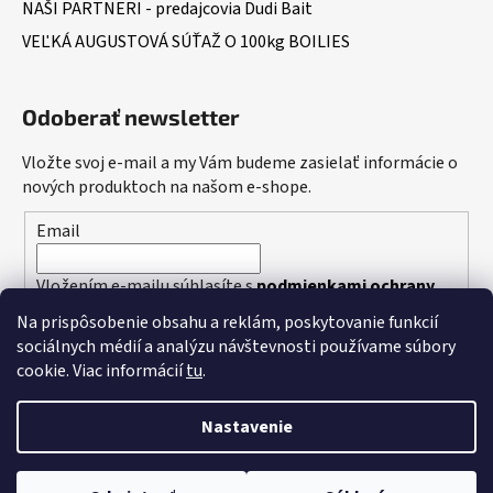
NAŠI PARTNERI - predajcovia Dudi Bait
VEĽKÁ AUGUSTOVÁ SÚŤAŽ O 100kg BOILIES
Odoberať newsletter
Vložte svoj e-mail a my Vám budeme zasielať informácie o
nových produktoch na našom e-shope.
Email
Vložením e-mailu súhlasíte s
podmienkami ochrany
osobných údajov
Na prispôsobenie obsahu a reklám, poskytovanie funkcií
sociálnych médií a analýzu návštevnosti používame súbory
PRIHLÁSIŤ SA
cookie. Viac informácií
tu
.
Nastavenie
Vytvoril Shoptet