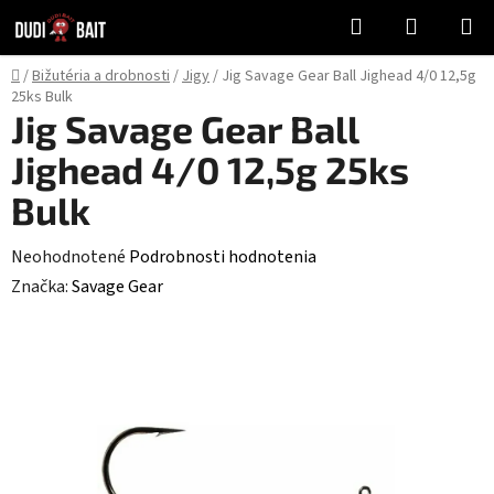
Prejsť
Hľadať
NÁKUP
na
KOŠÍK
obsah
Domov
/
Bižutéria a drobnosti
/
Jigy
/
Jig Savage Gear Ball Jighead 4/0 12,5g
25ks Bulk
Jig Savage Gear Ball
Jighead 4/0 12,5g 25ks
Bulk
Priemerné
Neohodnotené
Podrobnosti hodnotenia
hodnotenie
Značka:
Savage Gear
produktu
je
0,0
z
5
hviezdičiek.