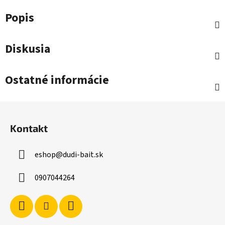
Popis
Diskusia
Ostatné informácie
Z
á
Kontakt
p
ä
eshop
@
dudi-bait.sk
t
i
0907044264
e