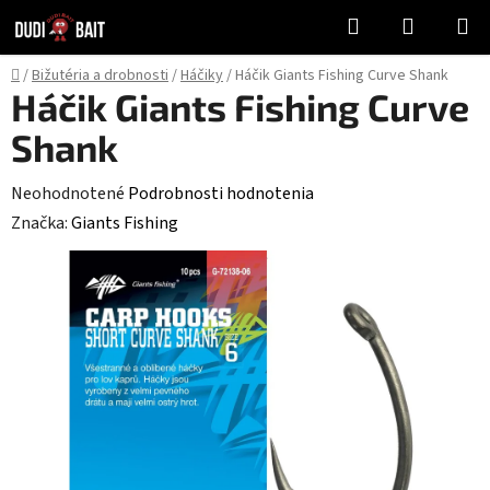
Prejsť
Hľadať
NÁKUP
na
KOŠÍK
obsah
Domov
/
Bižutéria a drobnosti
/
Háčiky
/
Háčik Giants Fishing Curve Shank
Háčik Giants Fishing Curve
Shank
Priemerné
Neohodnotené
Podrobnosti hodnotenia
hodnotenie
Značka:
Giants Fishing
produktu
je
0,0
z
5
hviezdičiek.