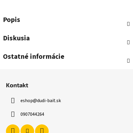
Popis
Diskusia
Ostatné informácie
Z
á
Kontakt
p
ä
eshop
@
dudi-bait.sk
t
i
0907044264
e