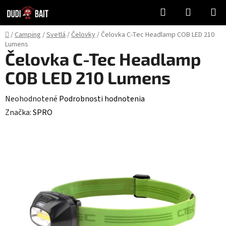
Prejsť
Hľadať
NÁKUP
na
KOŠÍK
obsah
Domov
/
Camping
/
Svetlá
/
Čelovky
/
Čelovka C-Tec Headlamp COB LED 210
Lumens
Čelovka C-Tec Headlamp
COB LED 210 Lumens
Priemerné
Neohodnotené
Podrobnosti hodnotenia
hodnotenie
Značka:
SPRO
produktu
je
0,0
z
5
hviezdičiek.