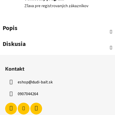
Zľava pre registrovaných zákazníkov
Popis
Diskusia
Z
á
Kontakt
p
ä
eshop
@
dudi-bait.sk
t
i
0907044264
e